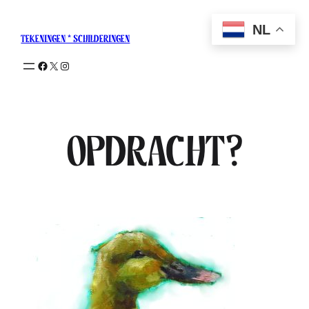
NL
tekeningen * schilderingen
Opdracht?